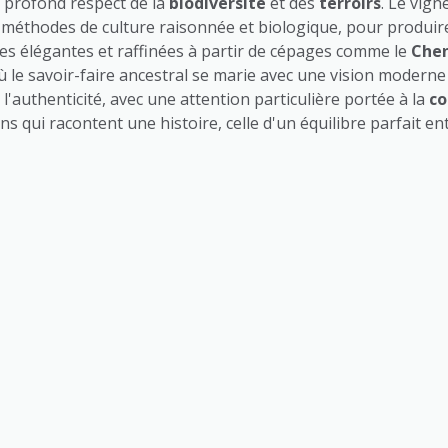
n profond respect de la
biodiversité
et des
terroirs
. Le vig
es méthodes de culture raisonnée et biologique, pour produir
es élégantes et raffinées à partir de cépages comme le
Chen
où le savoir-faire ancestral se marie avec une vision modern
 l'authenticité, avec une attention particulière portée à la
co
 qui racontent une histoire, celle d'un équilibre parfait ent