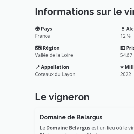
Informations sur le vi
🌍️ Pays
🍷 Alc
France
12 %
🗺️ Région
💶 Pri
Vallée de la Loire
54,67
📍 Appellation
⭐️ Mi
Coteaux du Layon
2022
Le vigneron
Domaine de Belargus
Le
Domaine Belargus
est un lieu où le v