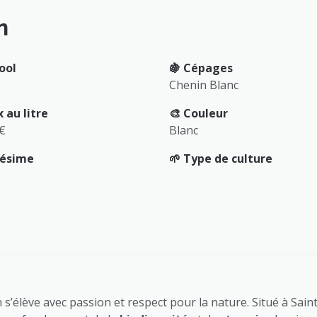
n
ool
🍇 Cépages
Chenin Blanc
x au litre
🎨 Couleur
 €
Blanc
llésime
🌱 Type de culture
in s’élève avec passion et respect pour la nature. Situé à Sai