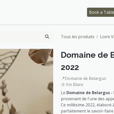
 Tasting Workshops
Event
Who are we ?
Book a Tabl
Tous les produits
Loire V
Domaine de B
2022
📍Domaine de Belargus
🎨 Vin Blanc
Le
Domaine de Belargus - 
provenant de l'une des appe
Ce millésime 2022, élaboré 
parfaitement le savoir-faire