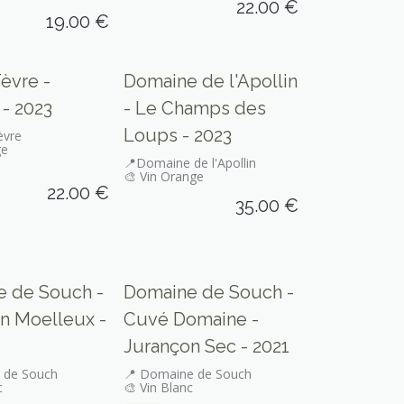
22.00
€
19.00
€
Seulement sur place
Fèvre -
Domaine de l'Apollin
 - 2023
- Le Champs des
Loups - 2023
èvre
ge
📍Domaine de l'Apollin
🎨 Vin Orange
22.00
€
35.00
€
 de Souch -
Domaine de Souch -
n Moelleux -
Cuvé Domaine -
Jurançon Sec - 2021
 de Souch
📍 Domaine de Souch
c
🎨 Vin Blanc