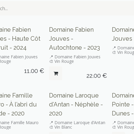
ine Fabien
Domaine Fabien
Domain
es - Haute Côt
Jouves -
Jouves 
uit - 2024
Autochtone - 2023
📍 Domaine
🎨 Vin Rou
aine Fabien Jouves
📍 Domaine Fabien Jouves
 Rouge
🎨 Vin Rouge
11.00
€
22.00
€
ine Famille
Domaine Laroque
Domaine
 - À l’abri du
d’Antan - Néphèle -
Pointe 
e - 2020
2020
Dunes -
aine Famille Mauro
📍 Domaine Laroque d’Antan
📍 Domaine
 Rouge
🎨 Vin Blanc
🎨 Vin Rou