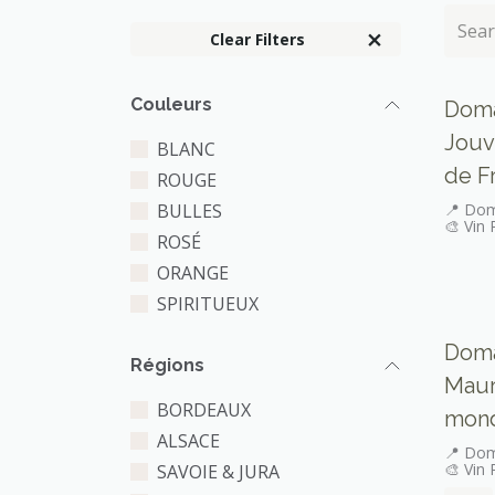
Clear Filters
Couleurs
Doma
Jouv
BLANC
de Fr
ROUGE
BULLES
📍 Dom
🎨 Vin
ROSÉ
ORANGE
SPIRITUEUX
Doma
Régions
Mauro
BORDEAUX
mond
ALSACE
📍 Dom
🎨 Vin
SAVOIE & JURA