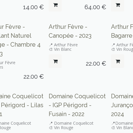
14.00
€
64.00
€
Seulement sur place
ur Fèvre -
Arthur Fèvre -
Arthur 
lant Naturel
Canopée - 2023
Bagarre
e - Chambre 4
📍 Arthur Fèvre
📍 Arthur F
🎨 Vin Blanc
🎨 Vin Rou
3
ur Fèvre
22.00
€
es
22.00
€
ine Coquelicot
Domaine Coquelicot
Domaine
 Périgord - Lilas
- IGP Périgord -
Juranço
1
Fusain - 2022
2024
aine Coquelicot
📍 Domaine Coquelicot
📍Domaine
 Rouge
🎨 Vin Rouge
🎨 Vin Blan