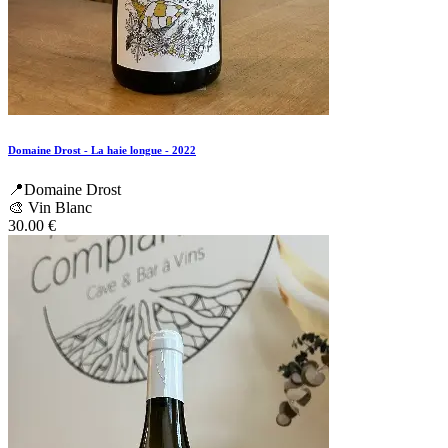
Domaine Drost - La haie longue - 2022
📍Domaine Drost
🎨 Vin Blanc
30.00
€