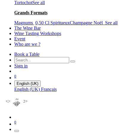
Tortochot
See all
Grands Formats
Magnums
0,50 Cl
Spiritueux
Champagne Noël
See all
The Wine Bar
Wine Tasting Workshops
Event
Who are we ?
Book a Table
Sign in
0
English (UK)
English (UK)
Français
0