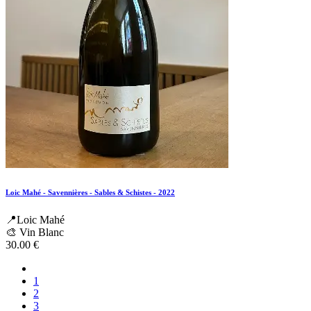
Loic Mahé - Savennières - Sables & Schistes - 2022
📍Loic Mahé
🎨 Vin Blanc
30.00
€
1
2
3