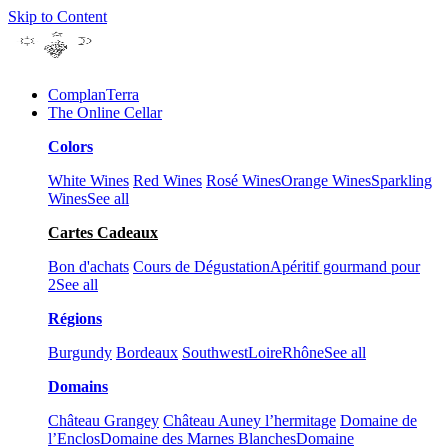
Skip to Content
ComplanTerra
The Online Cellar​
Colors
White Wines
Red Wines
Rosé Wines
Orange Wines
Sparkling
Wines
See all
Cartes Cadeaux
Bon d'achats
Cours de Dégustation
Apéritif gourmand pour
2
See all
Régions
Burgundy
Bordeaux
Southwest
Loire
Rhône
See all
Domains
Château Grangey
Château Auney l’hermitage
Domaine de
l’Enclos
Domaine des Marnes Blanches
Domaine