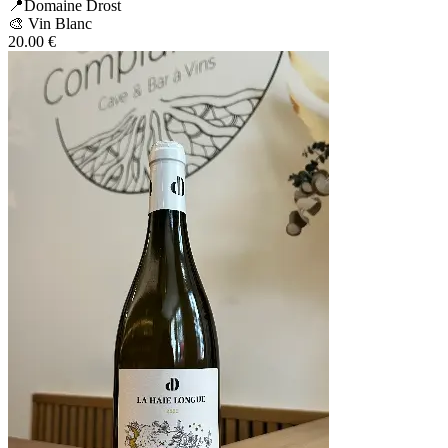
📍Domaine Drost
🎨 Vin Blanc
20.00
€