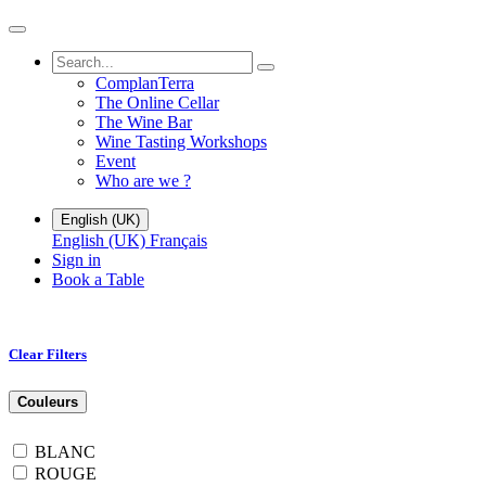
ComplanTerra
The Online Cellar​
The Wine Bar
Wine Tasting Workshops
Event
Who are we ?
English (UK)
English (UK)
Français
Sign in
Book a Table
Clear Filters
Couleurs
BLANC
ROUGE