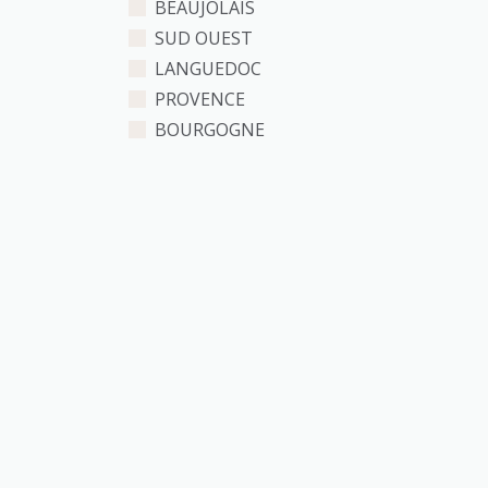
BEAUJOLAIS
SUD OUEST
LANGUEDOC
PROVENCE
BOURGOGNE
LA VALLÉE DE LA LOIRE
LA VALLÉE DU RHONE
CHAMPAGNE
CIDRES
CORSE
Domaines
Bio / Biodynamie / Nature