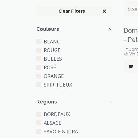
Clear Filters
Seule
Couleurs
Doma
- Pet
BLANC
📍Doma
ROUGE
🎨 Vin 
BULLES
ROSÉ
ORANGE
SPIRITUEUX
Régions
BORDEAUX
ALSACE
SAVOIE & JURA