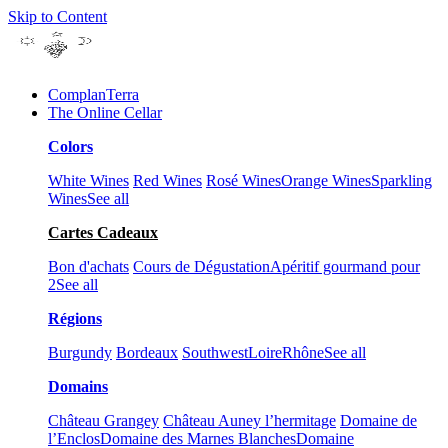
Skip to Content
ComplanTerra
The Online Cellar​
Colors
White Wines
Red Wines
Rosé Wines
Orange Wines
Sparkling
Wines
See all
Cartes Cadeaux
Bon d'achats
Cours de Dégustation
Apéritif gourmand pour
2
See all
Régions
Burgundy
Bordeaux
Southwest
Loire
Rhône
See all
Domains
Château Grangey
Château Auney l’hermitage
Domaine de
l’Enclos
Domaine des Marnes Blanches
Domaine