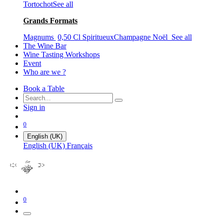
Tortochot
See all
Grands Formats
Magnums
0,50 Cl
Spiritueux
Champagne Noël
See all
The Wine Bar
Wine Tasting Workshops
Event
Who are we ?
Book a Table
Sign in
0
English (UK)
English (UK)
Français
0