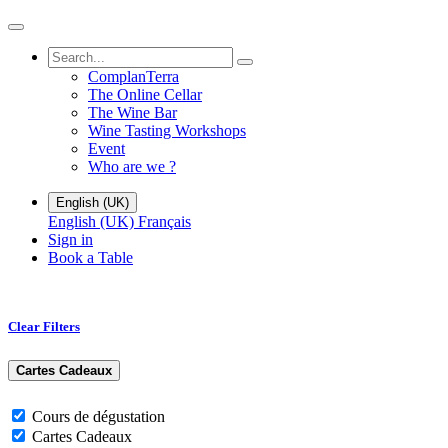
ComplanTerra
The Online Cellar​
The Wine Bar
Wine Tasting Workshops
Event
Who are we ?
English (UK)
English (UK)
Français
Sign in
Book a Table
Clear Filters
Cartes Cadeaux
Cours de dégustation
Cartes Cadeaux