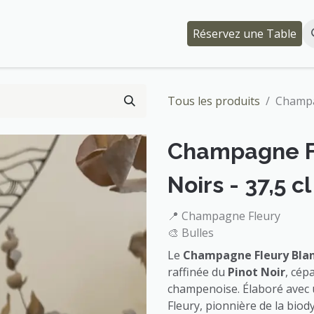
Événements
Qui somme-nous ?
Réservez une Table
Tous les produits
Champag
Champagne Fl
Noirs - 37,5 cl
📍 Champagne Fleury
🎨 Bulles
Le
Champagne Fleury Blan
raffinée du
Pinot Noir
, cép
champenoise. Élaboré avec 
Fleury, pionnière de la bio