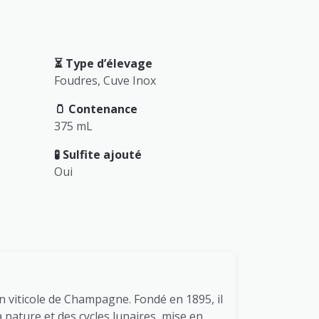
⏳️ Type d’élevage
Foudres, Cuve Inox
🫙 Contenance
375 mL
🧪 Sulfite ajouté
Oui
on viticole de Champagne. Fondé en 1895, il
 nature et des cycles lunaires, mise en