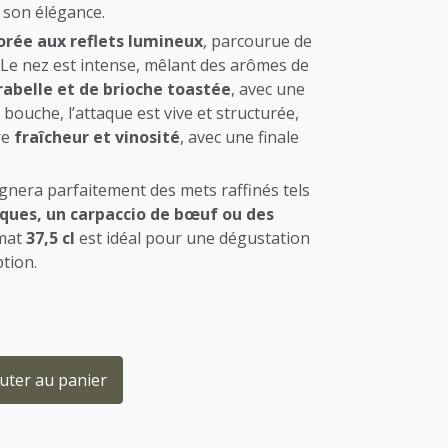
 son élégance.
orée aux reflets lumineux
, parcourue de
. Le nez est intense, mêlant des arômes de
rabelle et de brioche toastée
, avec une
 bouche, l’attaque est vive et structurée,
re
fraîcheur et vinosité
, avec une finale
era parfaitement des mets raffinés tels
cques, un carpaccio de bœuf ou des
rmat
37,5 cl
est idéal pour une dégustation
ption.
uter au panier