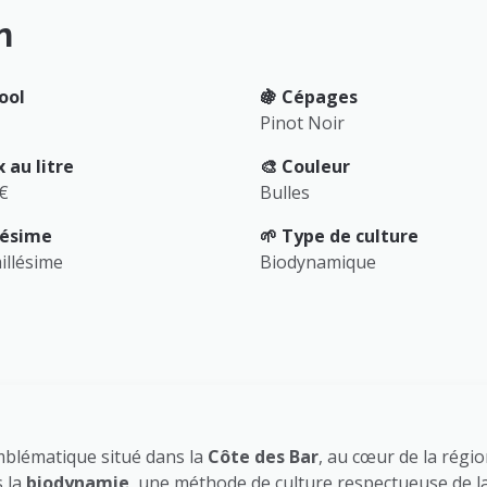
n
ool
🍇 Cépages
Pinot Noir
x au litre
🎨 Couleur
 €
Bulles
llésime
🌱 Type de culture
illésime
Biodynamique
blématique situé dans la
Côte des Bar
, au cœur de la régi
 la
biodynamie
, une méthode de culture respectueuse de la