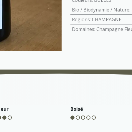
Couleurs
:
BULLES
Bio / Biodynamie / Nature
:
Régions
:
CHAMPAGNE
Domaines
:
Champagne Fle
heur
Boisé