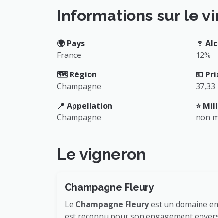
Informations sur le vi
🌍️ Pays
🍷 Alc
France
12%
🗺️ Région
💶 Pri
Champagne
37,33
📍 Appellation
⭐️ Mi
Champagne
non m
Le vigneron
Champagne Fleury
Le
Champagne Fleury
est un domaine em
est reconnu pour son engagement envers