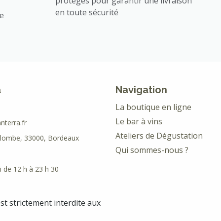
protégés pour garantir une livraison
en toute sécurité
ée
a
Navigation
La boutique en ligne
Le bar à vins
terra.fr
Ateliers de Dégustation
olombe, 33000, Bordeaux
Qui sommes-nous ?
 de 12 h à 23 h 30
est strictement interdite aux