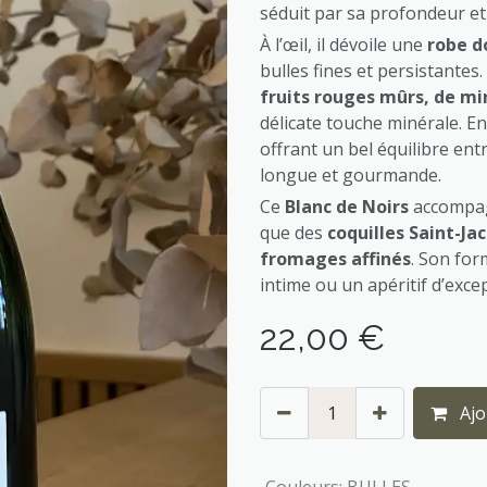
séduit par sa profondeur et
À l’œil, il dévoile une
robe d
bulles fines et persistantes
fruits rouges mûrs, de mi
délicate touche minérale. En
offrant un bel équilibre ent
longue et gourmande.
Ce
Blanc de Noirs
accompagn
que des
coquilles Saint-Ja
fromages affinés
. Son fo
intime ou un apéritif d’exce
22,00
€
Ajo