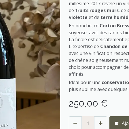
millésime 2017 révèle un vi
de
fruits rouges mûrs
, de
violette
et de
terre humid
En bouche, ce
Corton Bres
soyeuse, avec des tanins bi
La finale est délicatement ép
L'expertise de
Chandon de B
avec une vinification respec
de chêne soigneusement maît
choix pour accompagner des
affinés.
Idéal pour une
conservatio
plus sublime avec quelques
250,00
€
Ajo