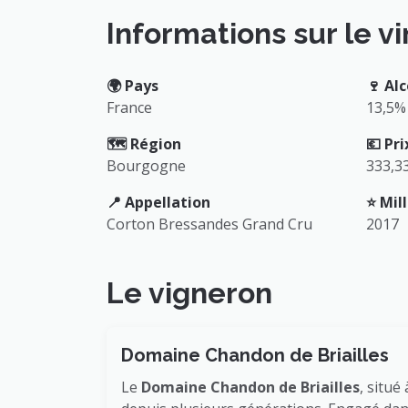
Informations sur le vi
🌍️ Pays
🍷 Alc
France
13,5%
🗺️ Région
💶 Pri
Bourgogne
333,3
📍 Appellation
⭐️ Mi
Corton Bressandes Grand Cru
2017
Le vigneron
Domaine Chandon de Briailles
Le
Domaine Chandon de Briailles
, situé