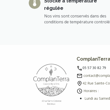
Stocké à température
régulée
Nos vins sont conservés dans des
conditions de température control
ComplanTerr
05 57 30 82 79
contact@complan
42 Rue Sainte-C
Horaires :
Lundi au Samedi