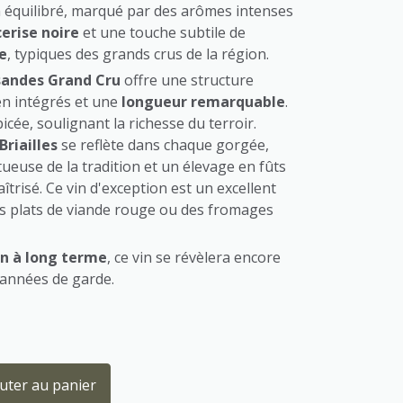
n équilibré, marqué par des arômes intenses
cerise noire
et une touche subtile de
e
, typiques des grands crus de la région.
sandes Grand Cru
offre une structure
en intégrés et une
longueur remarquable
.
icée, soulignant la richesse du terroir.
riailles
se reflète dans chaque gorgée,
tueuse de la tradition et un élevage en fûts
risé. Ce vin d'exception est un excellent
 plats de viande rouge ou des fromages
n à long terme
, ce vin se révèlera encore
 années de garde.
uter au panier