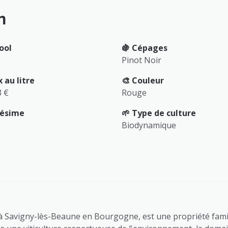
n
ool
🍇 Cépages
Pinot Noir
x au litre
🎨 Couleur
3 €
Rouge
llésime
🌱 Type de culture
Biodynamique
 à Savigny-lès-Beaune en Bourgogne, est une propriété familia