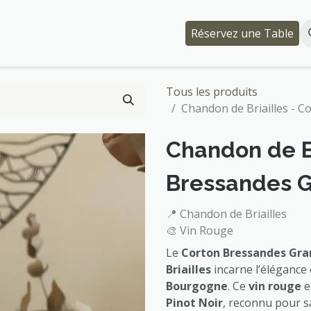
Événements
Qui somme-nous ?
Réservez une Table
Tous les produits
Chandon de Briailles - C
Chandon de Br
Bressandes G
📍 Chandon de Briailles
🎨 Vin Rouge
Le
Corton Bressandes Gra
Briailles
incarne l’élégance 
Bourgogne
. Ce
vin rouge
e
Pinot Noir
, reconnu pour s