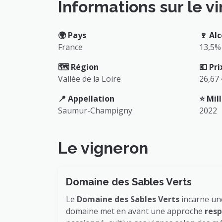
Informations sur le vi
🌍️ Pays
🍷 Alc
France
13,5%
🗺️ Région
💶 Pri
Vallée de la Loire
26,67
📍 Appellation
⭐️ Mi
Saumur-Champigny
2022
Le vigneron
Domaine des Sables Verts
Le
Domaine des Sables Verts
incarne une
domaine met en avant une approche
resp