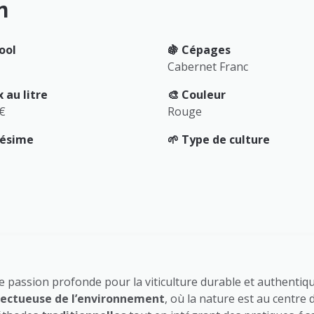
n
ool
🍇 Cépages
Cabernet Franc
x au litre
🎨 Couleur
 €
Rouge
llésime
🌱 Type de culture
 passion profonde pour la viticulture durable et authentique.
ectueuse de l’environnement
, où la nature est au centre