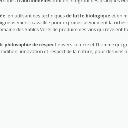
méthodes
traditionnelles
tout en intégrant des pratiques
éc
née
, en utilisant des techniques
de lutte biologique
et en mi
oigneusement travaillée pour exprimer pleinement la richess
maine des Sables Verts de produire des vins qui révèlent t
ble
philosophie de respect
envers la terre et l’homme qui gu
radition, innovation et respect de la nature, pour des vins à 