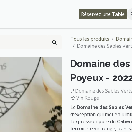
Événements
Qui somme-nous ?
Réservez une Table
Tous les produits
Domain
Domaine des Sables Vert
Domaine des 
Poyeux - 202
📍Domaine des Sables Vert
🎨 Vin Rouge
Le
Domaine des Sables Ver
d'exception qui met en lumi
l'expression pure du
Caber
terroir. Ce vin rouge, avec 