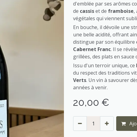
d'emblée par ses arômes c
de
cassis
et de
framboise
,
végétales qui viennent subl
En bouche, il dévoile une st
une belle acidité, offrant ai
distingue par son équilibre 
Cabernet Franc
. Il se rév
grillées, des plats en sauce
Issu d'un terroir unique, ce
du respect des traditions vit
Verts
. Un vin à savourer dè
années à venir.
20,00
€
Ajo