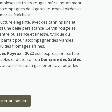
omplexes de fruits rouges mûrs, notamment
 accompagnés de légères touches épicées et
imer sa fraîcheur.
ructure élégante, avec des tannins fins et
nsi une belle persistance. Ce
vin rouge
se
entre puissance et finesse, typique du
èle parfait pour accompagner des viandes
 ou des fromages affinés.
Les Poyeux - 2022
est l'expression parfaite
icoles et du terroir du
Domaine des Sables
s aujourd'hui ou à garder en cave pour les
uter au panier