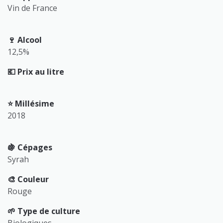
Vin de France
🍷 Alcool
12,5%
💶 Prix au litre
⭐️ Millésime
2018
🍇 Cépages
Syrah
🎨 Couleur
Rouge
🌱 Type de culture
Biologiques