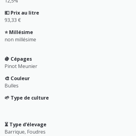
12,5%
💶 Prix au litre
93,33 €
⭐️ Millésime
non millésime
🍇 Cépages
Pinot Meunier
🎨 Couleur
Bulles
🌱 Type de culture
⏳️ Type d’élevage
Barrique, Foudres