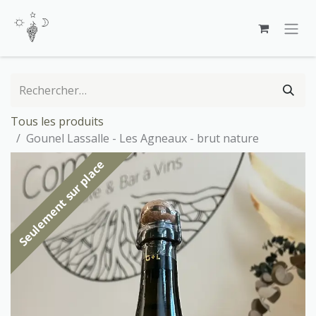
Se rendre au contenu
Tous les produits
Gounel Lassalle - Les Agneaux - brut nature
Seulement sur place