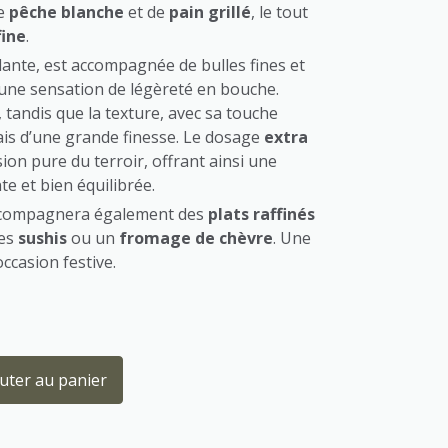
de
pêche blanche
et de
pain grillé
, le tout
fine
.
lante, est accompagnée de bulles fines et
 une sensation de légèreté en bouche.
, tandis que la texture, avec sa touche
ais d’une grande finesse. Le dosage
extra
ion pure du terroir, offrant ainsi une
e et bien équilibrée.
accompagnera également des
plats raffinés
des
sushis
ou un
fromage de chèvre
. Une
ccasion festive.
uter au panier