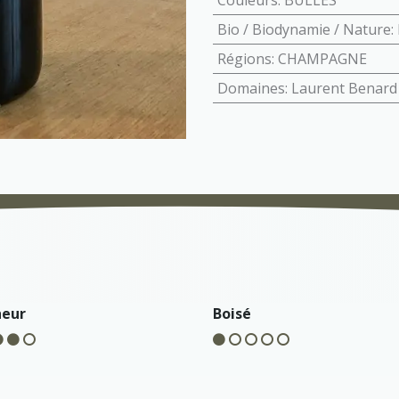
Couleurs
:
BULLES
Bio / Biodynamie / Nature
:
Régions
:
CHAMPAGNE
Domaines
:
Laurent Benard
heur
Boisé