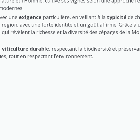
a nature et l'Homme, cultive ses vignes selon une approche r
 modernes.
avec une
exigence
particulière, en veillant à la
typicité
de ch
la région, avec une forte identité et un goût affirmé. Grâce à
i révèlent la richesse et la diversité des cépages de la 
e
viticulture durable
, respectant la biodiversité et préserva
ues, tout en respectant l’environnement.