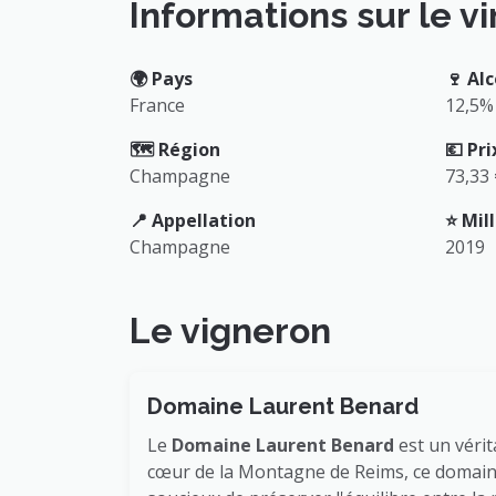
Informations sur le vi
🌍️ Pays
🍷 Alc
France
12,5%
🗺️ Région
💶 Pri
Champagne
73,33
📍 Appellation
⭐️ Mi
Champagne
2019
Le vigneron
Domaine Laurent Benard
Le
Domaine Laurent Benard
est un vérit
cœur de la Montagne de Reims, ce domaine 