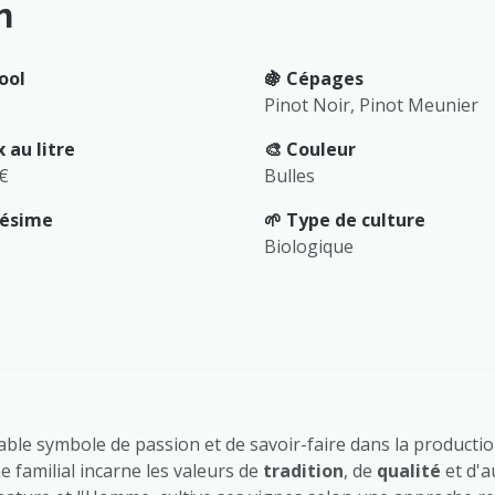
n
ool
🍇 Cépages
Pinot Noir, Pinot Meunier
x au litre
🎨 Couleur
 €
Bulles
llésime
🌱 Type de culture
Biologique
able symbole de passion et de savoir-faire dans la producti
familial incarne les valeurs de
tradition
, de
qualité
et d'a