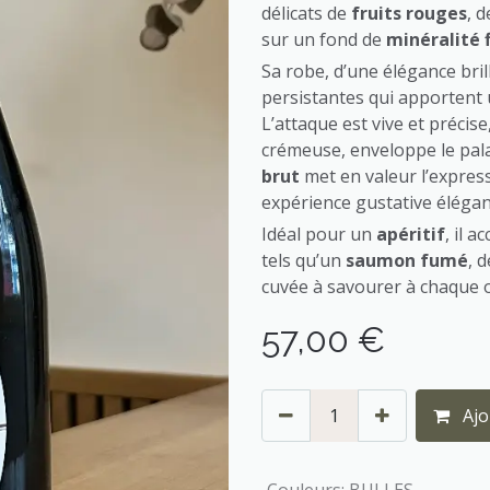
délicats de
fruits rouges
, 
sur un fond de
minéralité 
Sa robe, d’une élégance bril
persistantes qui apportent
L’attaque est vive et précise
crémeuse, enveloppe le pal
brut
met en valeur l’express
expérience gustative élégant
Idéal pour un
apéritif
, il 
tels qu’un
saumon fumé
, 
cuvée à savourer à chaque o
57,00
€
Ajo