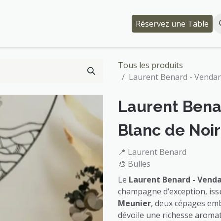
Événements
Qui somme-nous ?
Réservez une Table
Tous les produits
Laurent Benard - Vendang
Laurent Bena
Blanc de Noir
📍 Laurent Benard
🎨 Bulles
Le
Laurent Benard - Venda
champagne d’exception, is
Meunier
, deux cépages emb
dévoile une richesse aroma