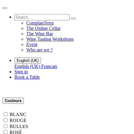
ComplanTerra
The Online Cellar​
The Wine Bar
Wine Tasting Workshops
Event
Who are we ?
English (UK)
English (UK)
Français
Sign in
Book a Table
Couleurs
BLANC
ROUGE
BULLES
ROSÉ