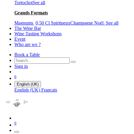
Tortochot
See all
Grands Formats
Magnums
0,50 Cl
Spiritueux
Champagne Noël
See all
The Wine Bar
Wine Tasting Workshops
Event
Who are we ?
Book a Table
Sign in
0
English (UK)
English (UK)
Français
0