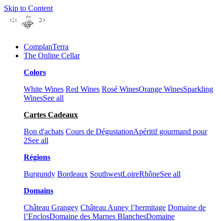
Skip to Content
ComplanTerra
The Online Cellar​
Colors
White Wines
Red Wines
Rosé Wines
Orange Wines
Sparkling
Wines
See all
Cartes Cadeaux
Bon d'achats
Cours de Dégustation
Apéritif gourmand pour
2
See all
Régions
Burgundy
Bordeaux
Southwest
Loire
Rhône
See all
Domains
Château Grangey
Château Auney l’hermitage
Domaine de
l’Enclos
Domaine des Marnes Blanches
Domaine