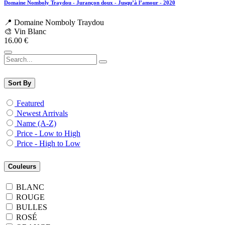
Domaine Nomboly Traydou - Jurançon doux - Jusqu’à l’amour - 2020
📍 Domaine Nomboly Traydou
🎨 Vin Blanc
16.00
€
Sort By
Featured
Newest Arrivals
Name (A-Z)
Price - Low to High
Price - High to Low
Couleurs
BLANC
ROUGE
BULLES
ROSÉ