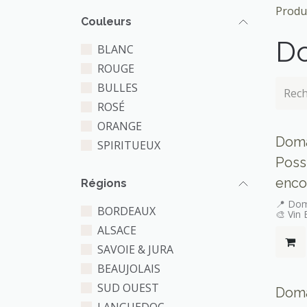
Produ
Couleurs
Do
BLANC
ROUGE
BULLES
ROSÉ
ORANGE
Doma
SPIRITUEUX
Poss
enco
Régions
📍 Dom
BORDEAUX
🎨 Vin 
ALSACE
SAVOIE & JURA
BEAUJOLAIS
SUD OUEST
Doma