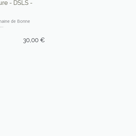
re - DSLS -
aine de Bonne
Blanc
30,00
€