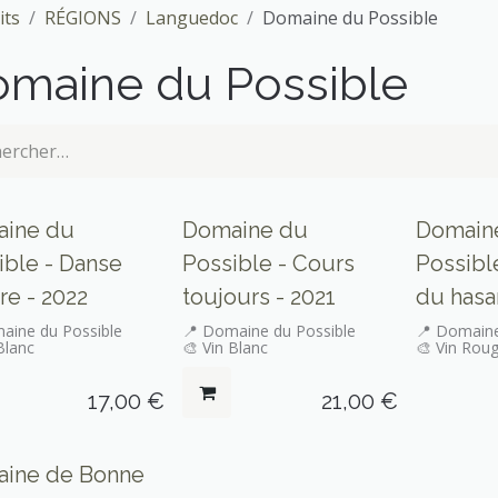
its
RÉGIONS
Languedoc
Domaine du Possible
maine du Possible
ine du
Domaine du
Domain
ible - Danse
Possible - Cours
Possible
re - 2022
toujours - 2021
du hasa
aine du Possible
📍 Domaine du Possible
📍 Domaine
Blanc
🎨 Vin Blanc
🎨 Vin Rou
17,00
€
21,00
€
ine de Bonne