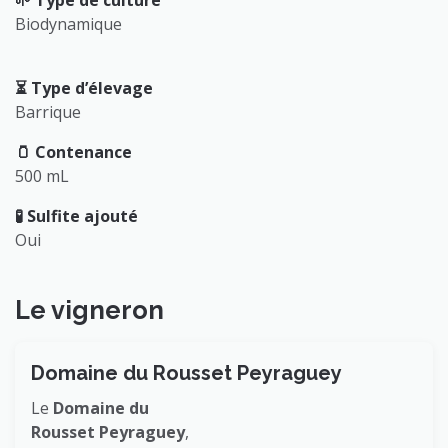
🌱 Type de culture
Biodynamique
⏳️ Type d’élevage
Barrique
🫙 Contenance
500 mL
🧪 Sulfite ajouté
Oui
Le vigneron
Domaine
du Rousset Peyraguey
Le
Domaine du
Rousset Peyraguey
,