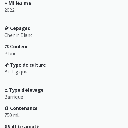
⭐️ Millésime
2022
🍇 Cépages
Chenin Blanc
🎨 Couleur
Blanc
🌱 Type de culture
Biologique
⏳️ Type d’élevage
Barrique
🫙 Contenance
750 mL
🧪 Sulfite ajouté