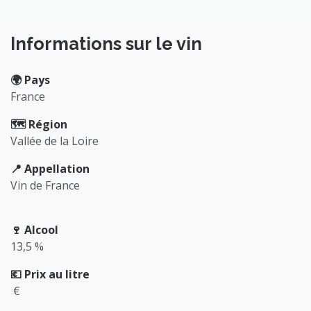
Informations sur le vin
🌍️ Pays
France
🗺️ Région
Vallée de la Loire
📍 Appellation
Vin de France
🍷 Alcool
13,5 %
💶 Prix au litre
€